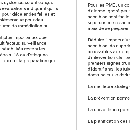
es systèmes soient conçus
Pour les PME, un co
 évaluations indiquent qu'ils
d'alarme ignoré peu
pour déceler des failles et
sensibles sont facil
plémentaire pour des
si personne ne sait c
esures de remédiation au
mais de se préparer à
nt plus importantes que
Réduire l'impact d'u
ltifacteur, surveillance
sensibles, de supprim
nérabilités restent les
accessibles aux empl
ées à l'IA ou d'attaques
d'intervention clair a
lience et la préparation qui
premiers signes d'une
d'identifiants, les 
domaine sur le dark
La meilleure stratég
La prévention permet
La surveillance perme
La planification des 