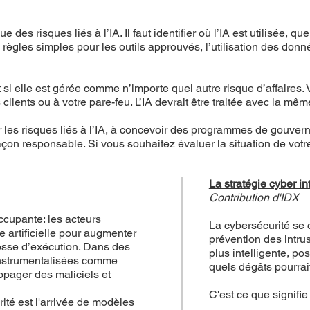
s risques liés à l’IA. Il faut identifier où l’IA est utilisée, qu
s règles simples pour les outils approuvés, l’utilisation des don
nt si elle est gérée comme n’importe quel autre risque d’affair
clients ou à votre pare-feu. L’IA devrait être traitée avec la mê
les risques liés à l’IA, à concevoir des programmes de gouvern
e façon responsable. Si vous souhaitez évaluer la situation de vo
La stratégie cyber int
Contribution d'IDX
ccupante: les acteurs
La cybersécurité se 
 artificielle pour augmenter
prévention des intrus
tesse d’exécution. Dans des
plus intelligente, po
instrumentalisées comme
quels dégâts pourrai
opager des maliciels et
C'est ce que signifie
ité est l'arrivée de modèles