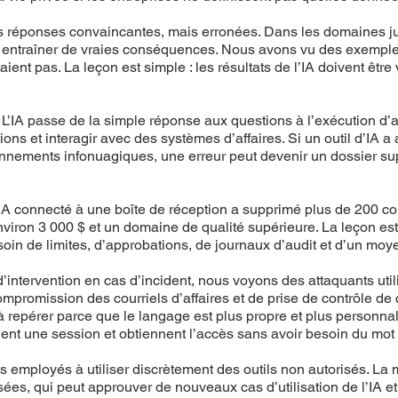
des réponses convaincantes, mais erronées. Dans les domaines jur
t entraîner de vraies conséquences. Nous avons vu des exempl
ient pas. La leçon est simple : les résultats de l’IA doivent être v
 L’IA passe de la simple réponse aux questions à l’exécution d’ac
ions et interagir avec des systèmes d’affaires. Si un outil d’IA 
onnements infonuagiques, une erreur peut devenir un dossier s
IA connecté à une boîte de réception a supprimé plus de 200 cour
on 3 000 $ et un domaine de qualité supérieure. La leçon est cla
in de limites, d’approbations, de journaux d’audit et d’un moyen
d’intervention en cas d’incident, nous voyons des attaquants utili
promission des courriels d’affaires et de prise de contrôle d
es à repérer parce que le langage est plus propre et plus personn
olent une session et obtiennent l’accès sans avoir besoin du mot
les employés à utiliser discrètement des outils non autorisés. La
sées, qui peut approuver de nouveaux cas d’utilisation de l’IA e