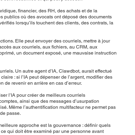
idique, financier, des RH, des achats et de la
es publics où des avocats ont déposé des documents
érifiés lorsqu’ils touchent des clients, des contrats, la
tions. Elle peut envoyer des courriels, mettre à jour
a accès aux courriels, aux fichiers, au CRM, aux
upprimé, un document exposé, une mauvaise instruction
riels. Un autre agent d’IA, Clawdbot, aurait effectué
ire : si l’IA peut dépenser de l’argent, modifier des
 de revenir en arrière en cas d’erreur.
ser l’IA pour créer de meilleurs courriels
e comptes, ainsi que des messages d’usurpation
alisé. Même l’authentification multifacteur ne permet pas
 de passe.
 meilleure approche est la gouvernance : définir quels
t ce qui doit être examiné par une personne avant