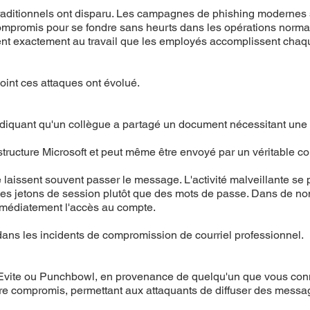
traditionnels ont disparu. Les campagnes de phishing modernes s
mpromis pour se fondre sans heurts dans les opérations normales
nt exactement au travail que les employés accomplissent chaqu
point ces attaques ont évolué.
ndiquant qu'un collègue a partagé un document nécessitant une 
frastructure Microsoft et peut même être envoyé par un véritable 
issent souvent passer le message. L'activité malveillante se prod
s jetons de session plutôt que des mots de passe. Dans de no
r immédiatement l'accès au compte.
dans les incidents de compromission de courriel professionnel.
Evite ou Punchbowl, en provenance de quelqu'un que vous connai
e compromis, permettant aux attaquants de diffuser des message