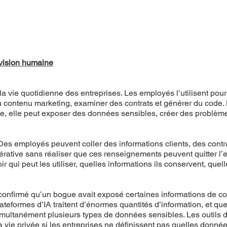
rvision humaine
 la vie quotidienne des entreprises. Les employés l’utilisent pou
u contenu marketing, examiner des contrats et générer du code. Lo
rôle, elle peut exposer des données sensibles, créer des problème
 Des employés peuvent coller des informations clients, des cont
nérative sans réaliser que ces renseignements peuvent quitter l
r qui peut les utiliser, quelles informations ils conservent, quelle
 confirmé qu’un bogue avait exposé certaines informations de co
lateformes d’IA traitent d’énormes quantités d’information, et 
ltanément plusieurs types de données sensibles. Les outils d’IA 
 vie privée si les entreprises ne définissent pas quelles données