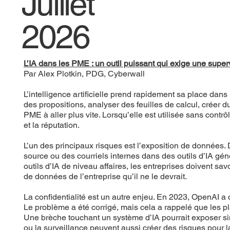
Juillet
2026
L’IA dans les PME : un outil puissant qui exige une supe
Par Alex Plotkin, PDG, Cyberwall
L’intelligence artificielle prend rapidement sa place dans
des propositions, analyser des feuilles de calcul, créer d
PME à aller plus vite. Lorsqu’elle est utilisée sans cont
et la réputation.
L’un des principaux risques est l’exposition de données.
source ou des courriels internes dans des outils d’IA gé
outils d’IA de niveau affaires, les entreprises doivent savoi
de données de l’entreprise qu’il ne le devrait.
La confidentialité est un autre enjeu. En 2023, OpenAI a
Le problème a été corrigé, mais cela a rappelé que les p
Une brèche touchant un système d’IA pourrait exposer simu
ou la surveillance peuvent aussi créer des risques pour la